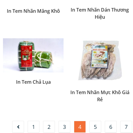
In Tem Nhãn Dán Thương
In Tem Nhãn Măng Khô
Hiệu
In Tem Chả Lụa
In Tem Nhãn Mực Khô Giá
Rẻ
1
2
3
4
5
6
7