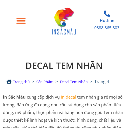
Hotline
0888 365 303
Trang chủ
Giới thiệu
Bao bì giấy
Tem nhãn decal
Sản phẩm in khác
Liên hệ
DECAL TEM NHÃN
>
>
>
Trang 4
Trang chủ
Sản Phẩm
Decal Tem Nhãn
In Sắc Màu
cung cấp dịch vụ
in decal
tem nhãn giá rẻ mọi số
lượng, đáp ứng đa dạng nhu cầu sử dụng cho sản phẩm tiêu
dùng, mỹ phẩm, thực phẩm và hàng hóa đóng gói. Tem nhãn
được thiết kế linh hoạt về kích thước, hình dáng, chất liệu và
màu sắc, giúp thể hiện đầy đủ thông tin cũng như nhận diện