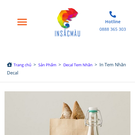
Hotline
0888 365 303
Trang chủ
Giới thiệu
Bao bì giấy
Tem nhãn decal
Sản phẩm in khác
>
>
>
In Tem Nhãn
Trang chủ
Sản Phẩm
Decal Tem Nhãn
Decal