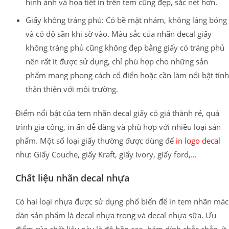
hình ảnh và họa tiết in trên tem cũng đẹp, sắc nét hơn.
Giấy không tráng phủ: Có bề mặt nhám, không láng bóng
và có độ sần khi sờ vào. Màu sắc của nhãn decal giấy
không tráng phủ cũng không đẹp bằng giấy có tráng phủ
nên rất ít được sử dụng, chỉ phù hợp cho những sản
phẩm mang phong cách cổ điển hoặc cần làm nổi bật tính
thân thiện với môi trường.
Điểm nổi bật của tem nhãn decal giấy có giá thành rẻ, quá
trình gia công, in ấn dễ dàng và phù hợp với nhiều loại sản
phẩm. Một số loại giấy thường được dùng để
in logo decal
như: Giấy Couche, giấy Kraft, giấy Ivory, giấy ford,…
Chất liệu nhãn decal nhựa
Có hai loại nhựa được sử dụng phổ biến để in tem nhãn mác
dán sản phẩm là decal nhựa trong và decal nhựa sữa. Ưu
điểm của chất liệu này là độ bền cao, bám dính chắc chắn, ít