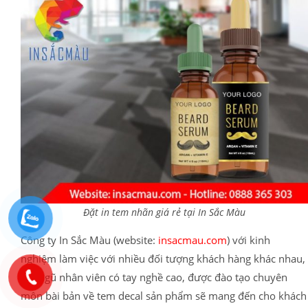
Đặt in tem nhãn giá rẻ tại In Sắc Màu
Công ty In Sắc Màu (website:
insacmau.com
) với kinh
nghiệm làm việc với nhiều đối tượng khách hàng khác nhau,
đội ngũ nhân viên có tay nghề cao, được đào tạo chuyên
môn bài bản về tem decal sản phẩm sẽ mang đến cho khách