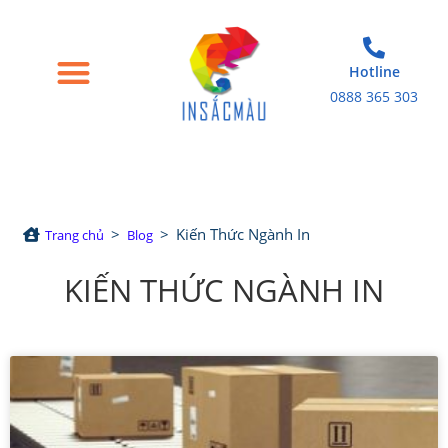
Hotline
0888 365 303
Trang chủ
Giới thiệu
Bao bì giấy
Tem nhãn decal
Sản phẩm in khác
>
>
Kiến Thức Ngành In
Trang chủ
Blog
KIẾN THỨC NGÀNH IN