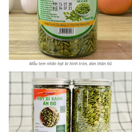
Mẫu tem nhãn hạt bí hình tròn, dán thân hũ