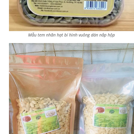
Mẫu tem nhãn hạt bí hình vuông dán nắp hộp