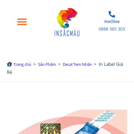
Hotline
0888 365 303
Trang chủ
Giới thiệu
Bao bì giấy
Tem nhãn decal
Sản phẩm in khác
>
>
>
In Label Giá
Trang chủ
Sản Phẩm
Decal Tem Nhãn
Rẻ