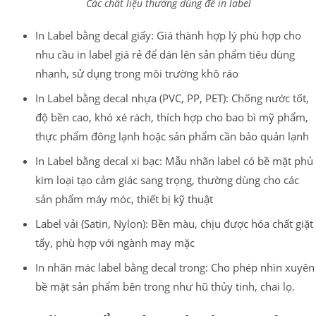
Các chất liệu thường dùng để in label
In Label bằng decal giấy: Giá thành hợp lý phù hợp cho
nhu cầu in label giá rẻ để dán lên sản phẩm tiêu dùng
nhanh, sử dụng trong môi trường khô ráo
In Label bằng decal nhựa (PVC, PP, PET): Chống nước tốt,
độ bền cao, khó xé rách, thích hợp cho bao bì mỹ phẩm,
thực phẩm đông lạnh hoặc sản phẩm cần bảo quản lạnh
In Label bằng decal xi bạc: Mẫu nhãn label có bề mặt phủ
kim loại tạo cảm giác sang trọng, thường dùng cho các
sản phẩm máy móc, thiết bị kỹ thuật
Label vải (Satin, Nylon): Bền màu, chịu được hóa chất giặt
tẩy, phù hợp với ngành may mặc
In nhãn mác label bằng decal trong: Cho phép nhìn xuyên
bề mặt sản phẩm bên trong như hũ thủy tinh, chai lọ.