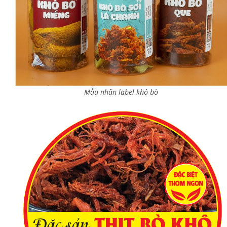
Mẫu nhãn label khô bò