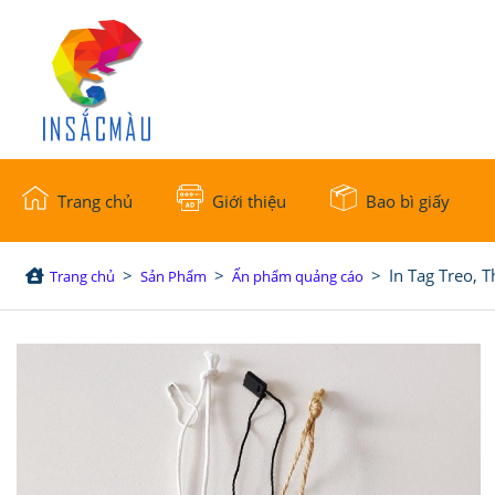
Trang chủ
Giới thiệu
Bao bì giấy
>
>
>
In Tag Treo, T
Trang chủ
Sản Phẩm
Ấn phẩm quảng cáo