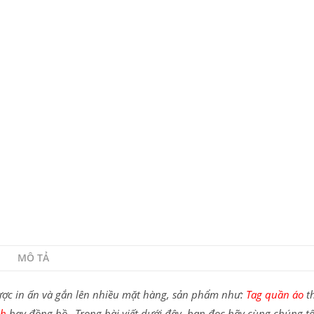
MÔ TẢ
được in ấn và gắn lên nhiều mặt hàng, sản phẩm như:
Tag quần áo
th
nh
hay đồng hồ…Trong bài viết dưới đây, bạn đọc hãy cùng chúng tô