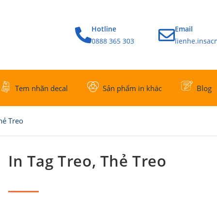
Hotline
Email
0888 365 303
lienhe.insa
Tem nhãn decal
Sản phẩm in khác
Blog
hẻ Treo
In Tag Treo, Thẻ Treo