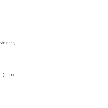
cân nhắc,
 hiệu quả