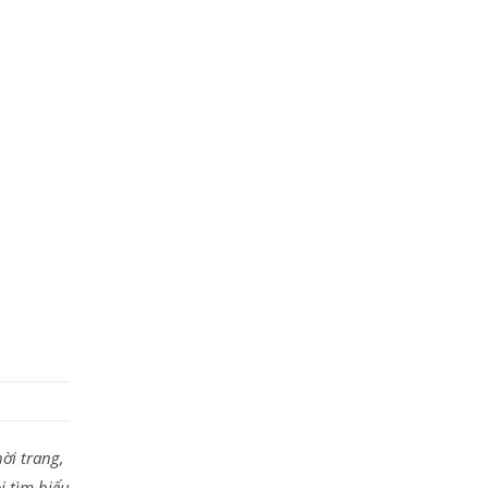
ời trang,
i tìm hiểu