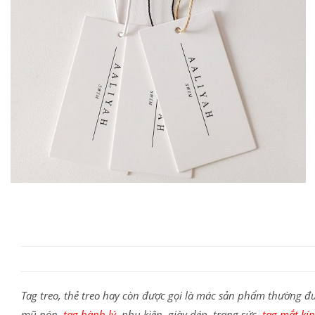
Tag treo, thẻ treo hay còn được gọi là mác sản phẩm thường 
mũ nón,
tag hành lý
, phụ kiện, giày dép, trang sức,
tag mắt kí