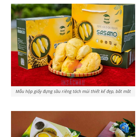
Mẫu hộp giấy đựng sầu riêng tách múi thiết kế đẹp, bắt mắt