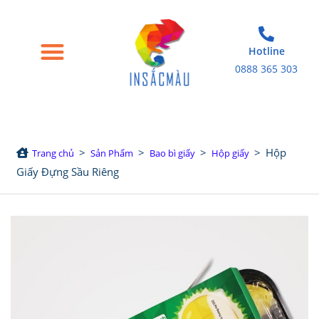
Hotline
0888 365 303
Trang chủ
Giới thiệu
Bao bì giấy
Tem nhãn decal
Sản phẩm in khác
>
>
>
>
Hộp
Trang chủ
Sản Phẩm
Bao bì giấy
Hộp giấy
Giấy Đựng Sầu Riêng