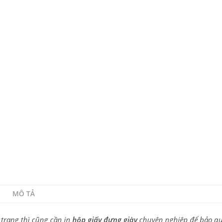
MÔ TẢ
 trang thì cũng cần in
hộp giấy đựng giày
chuyên nghiệp để bảo q