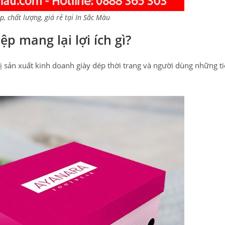
p, chất lượng, giá rẻ tại In Sắc Màu
p mang lại lợi ích gì?
 sản xuất kinh doanh giày dép thời trang và người dùng những ti