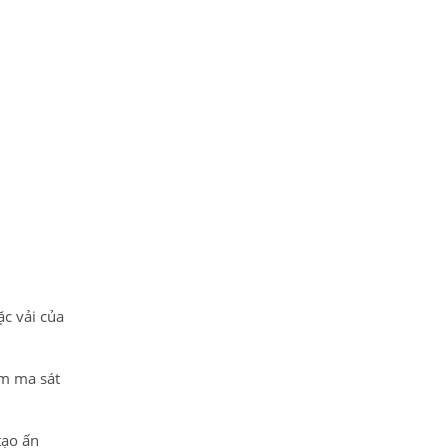
ặc vải của
ảm ma sát
tạo ấn