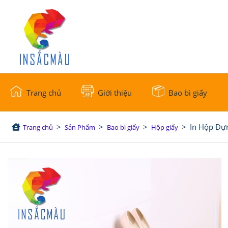
Trang chủ
Giới thiệu
Bao bì giấy
>
>
>
>
In Hộp Đự
Trang chủ
Sản Phẩm
Bao bì giấy
Hộp giấy