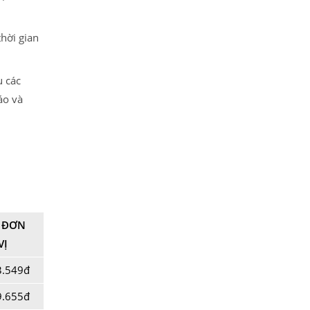
thời gian
u các
áo và
 ĐƠN
VỊ
3.549đ
9.655đ