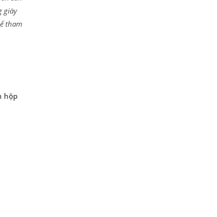
g giày
hể tham
n hộp