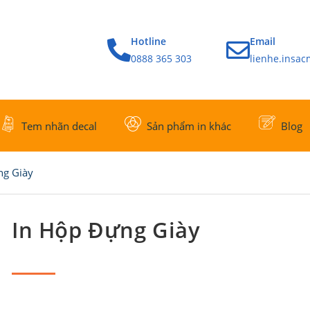
Hotline
Email
0888 365 303
lienhe.insa
Tem nhãn decal
Sản phẩm in khác
Blog
ng Giày
In Hộp Đựng Giày