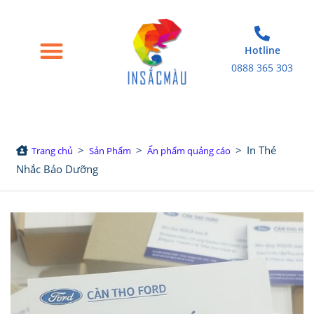
Hotline
0888 365 303
Trang chủ
Giới thiệu
Bao bì giấy
Tem nhãn decal
Sản phẩm in khác
>
>
>
In Thẻ
Trang chủ
Sản Phẩm
Ấn phẩm quảng cáo
Nhắc Bảo Dưỡng