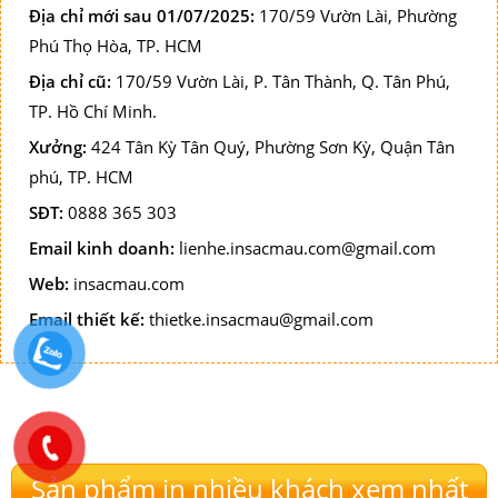
Địa chỉ mới sau 01/07/2025:
170/59 Vườn Lài, Phường
Phú Thọ Hòa, TP. HCM
Địa chỉ cũ:
170/59 Vườn Lài, P. Tân Thành, Q. Tân Phú,
TP. Hồ Chí Minh.
Xưởng:
424 Tân Kỳ Tân Quý, Phường Sơn Kỳ, Quận Tân
phú, TP. HCM
SĐT:
0888 365 303
Email kinh doanh:
lienhe.insacmau.com@gmail.com
Web:
insacmau.com
Email thiết kế:
thietke.insacmau@gmail.com
Sản phẩm in nhiều khách xem nhất