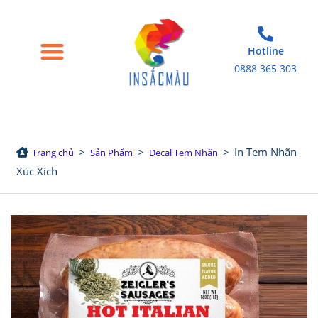
Hotline
0888 365 303
Trang chủ
Giới thiệu
Bao bì giấy
Tem nhãn decal
Sản phẩm in khác
>
>
>
In Tem Nhãn
Trang chủ
Sản Phẩm
Decal Tem Nhãn
Xúc Xích