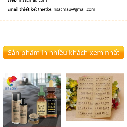
Web:
insacmau.com
Email thiết kế:
thietke.insacmau@gmail.com
Sản phẩm in nhiều khách xem nhất