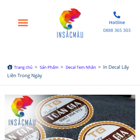
Hotline
0888 365 303
Trang chủ
Giới thiệu
Bao bì giấy
Tem nhãn decal
Sản phẩm in khác
>
>
>
In Decal Lấy
Trang chủ
Sản Phẩm
Decal Tem Nhãn
Liền Trong Ngày