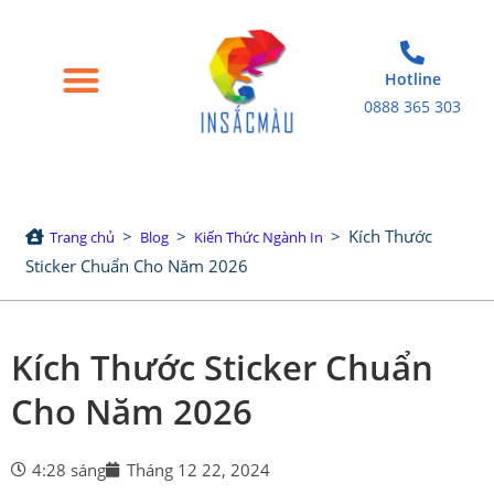
Hotline
0888 365 303
Trang chủ
Giới thiệu
Bao bì giấy
Tem nhãn decal
Sản phẩm in khác
>
>
>
Kích Thước
Trang chủ
Blog
Kiến Thức Ngành In
Sticker Chuẩn Cho Năm 2026
Kích Thước Sticker Chuẩn
Cho Năm 2026
4:28 sáng
Tháng 12 22, 2024