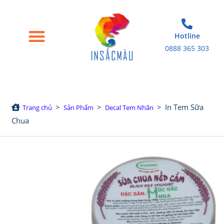
Hotline
0888 365 303
Trang chủ
Giới thiệu
Bao bì giấy
Tem nhãn decal
Sản phẩm in khác
>
>
>
In Tem Sữa
Trang chủ
Sản Phẩm
Decal Tem Nhãn
Chua