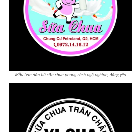
Mẫu tem dán hũ sữa chua phong cách ngộ nghĩnh, đáng yêu