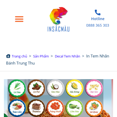
Hotline
0888 365 303
Trang chủ
Giới thiệu
Bao bì giấy
Tem nhãn decal
Sản phẩm in khác
>
>
>
In Tem Nhãn
Trang chủ
Sản Phẩm
Decal Tem Nhãn
Bánh Trung Thu