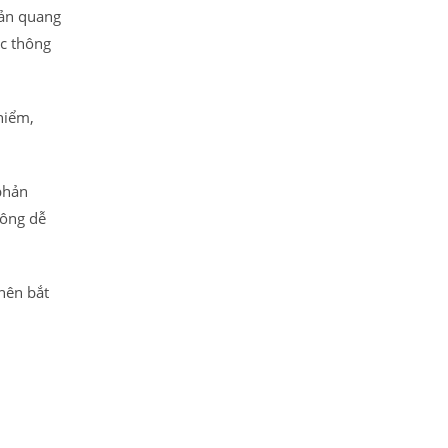
hản quang
ác thông
hiểm,
phản
hông dễ
nên bắt