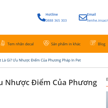
Hotline
Email
0888 365 303
lienhe.insa
Tem nhãn decal
Sản phẩm in khác
Blog
ệt Là Gì? Ưu Nhược Điểm Của Phương Pháp In Pet
B
 Ưu Nhược Điểm Của Phương