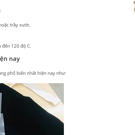
:
hoặc trầy xước.
n đến 120 độ C.
iện nay
ụng phổ biến nhất hiện nay như: