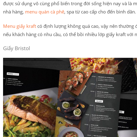
được sử dụng vô cùng phổ biến trong đời sống hiện nay và là 
nhà hàng,
menu quán cà phê
, spa từ cao cấp cho đến bình dân.
Menu giấy kraft
có định lượng không quá cao, vậy nên thường đ
nếu khách hàng có nhu cầu, có thể bồi nhiều lớp giấy kraft với
Giấy Bristol