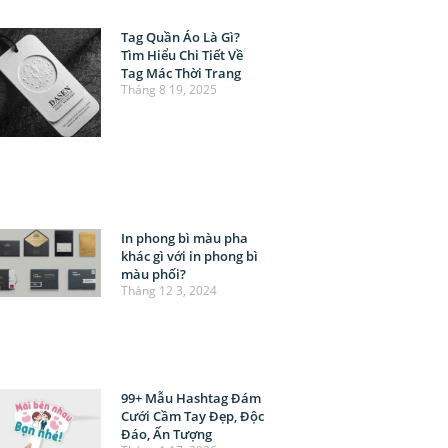
Tag Quần Áo Là Gì?
Tìm Hiểu Chi Tiết Về
Tag Mác Thời Trang
Tháng 8 19, 2025
In phong bì màu pha
khác gì với in phong bì
màu phối?
Tháng 12 3, 2024
99+ Mẫu Hashtag Đám
Cưới Cầm Tay Đẹp, Độc
Đáo, Ấn Tượng