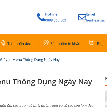
Hotline
Email
0888 365 303
lienhe.insa
Tem nhãn decal
Sản phẩm in khác
Blog
 Giấy In Menu Thông Dụng Ngày Nay
B
Menu Thông Dụng Ngày Nay
uán ăn, các quán cà phê, quán rượu và cả các spa làm đẹp.