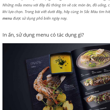
Những mẫu menu với đầy đủ thông tin về các món ăn, đồ uống, c
khi lựa chọn. Trong bài viết dưới đây, hãy cùng In Sắc Màu tìm hiể
menu
được sử dụng phổ biến ngày nay.
In ấn, sử dụng menu có tác dụng gì?