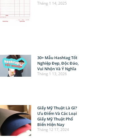
Tháng 1 14, 2025
30+ Mẫu Hashtag Tốt
Nghiệp Đẹp, Độc Đáo,
Vui Nhộn Và Ý Nghĩa
Tháng 1 13, 2026
Giấy Mỹ Thuật Là Gì?
Ưu Điểm Và Các Loại
Giấy Mỹ Thuật Phổ
Biến Hiện Nay
Tháng 12 17, 2024