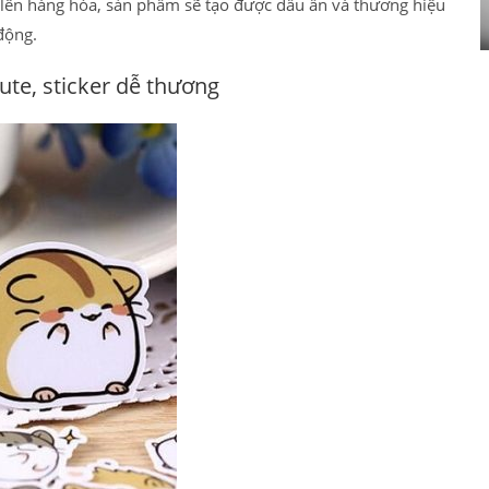
n lên hàng hóa, sản phẩm sẽ tạo được dấu ấn và thương hiệu
động.
ute, sticker dễ thương