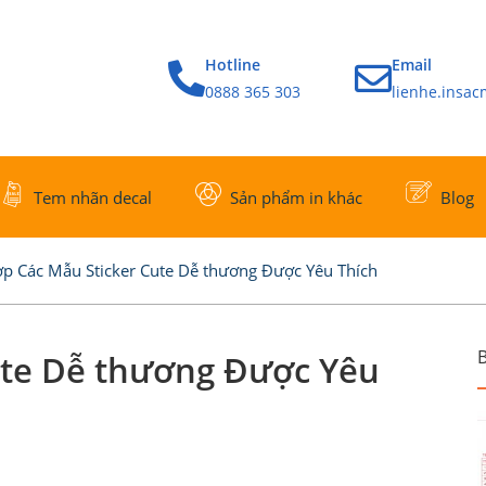
Hotline
Email
0888 365 303
lienhe.insa
Tem nhãn decal
Sản phẩm in khác
Blog
p Các Mẫu Sticker Cute Dễ thương Được Yêu Thích
B
ute Dễ thương Được Yêu