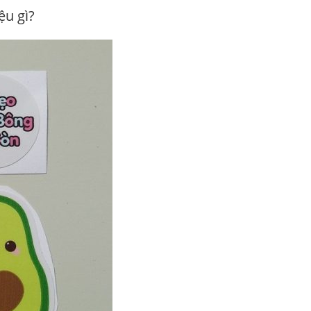
ệu gì?