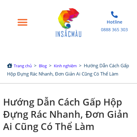
Hotline
0888 365 303
Trang chủ
Giới thiệu
Bao bì giấy
Tem nhãn decal
Sản phẩm in khác
>
>
>
Hướng Dẫn Cách Gấp
Trang chủ
Blog
Kinh nghiệm
Hộp Đựng Rác Nhanh, Đơn Giản Ai Cũng Có Thể Làm
Hướng Dẫn Cách Gấp Hộp
Đựng Rác Nhanh, Đơn Giản
Ai Cũng Có Thể Làm