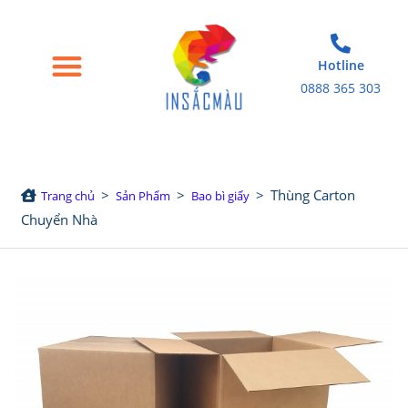
Hotline
0888 365 303
Trang chủ
Giới thiệu
Bao bì giấy
Tem nhãn decal
Sản phẩm in khác
>
>
>
Thùng Carton
Trang chủ
Sản Phẩm
Bao bì giấy
Chuyển Nhà