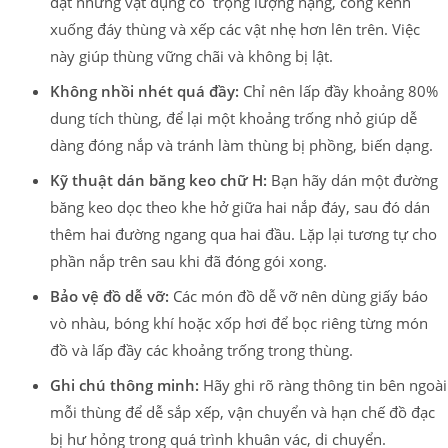
đặt những vật dụng có trọng lượng nặng, cồng kềnh
xuống đáy thùng và xếp các vật nhẹ hơn lên trên. Việc
này giúp thùng vững chãi và không bị lật.
Không nhồi nhét quá đầy:
Chỉ nên lấp đầy khoảng 80%
dung tích thùng, để lại một khoảng trống nhỏ giúp dễ
dàng đóng nắp và tránh làm thùng bị phồng, biến dạng.
Kỹ thuật dán băng keo chữ H:
Bạn hãy dán một đường
băng keo dọc theo khe hở giữa hai nắp đáy, sau đó dán
thêm hai đường ngang qua hai đầu. Lặp lại tương tự cho
phần nắp trên sau khi đã đóng gói xong.
Bảo vệ đồ dễ vỡ:
Các món đồ dễ vỡ nên dùng giấy báo
vò nhàu, bóng khí hoặc xốp hơi để bọc riêng từng món
đồ và lấp đầy các khoảng trống trong thùng.
Ghi chú thông minh:
Hãy ghi rõ ràng thông tin bên ngoài
mỗi thùng để dễ sắp xếp, vận chuyển và hạn chế đồ đạc
bị hư hỏng trong quá trình khuân vác, di chuyển.