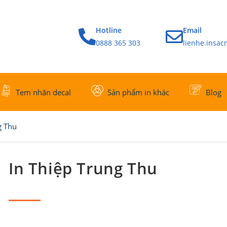
Hotline
Email
0888 365 303
lienhe.insa
Tem nhãn decal
Sản phẩm in khác
Blog
g Thu
In Thiệp Trung Thu