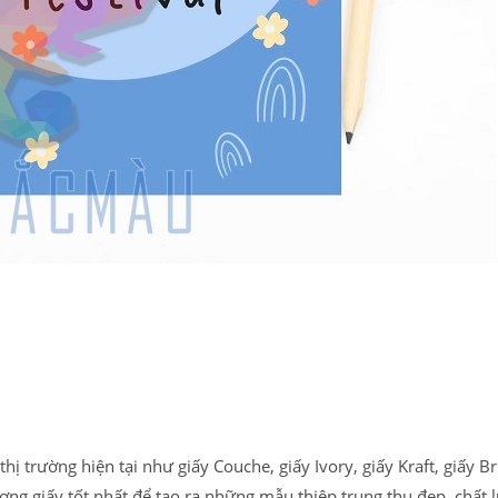
thị trường hiện tại như giấy Couche, giấy Ivory, giấy Kraft, giấy Bri
ợng giấy tốt nhất để tạo ra những mẫu thiệp trung thu đẹp, chất 