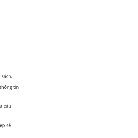
n sách.
thông tin
à câu
iệp sẽ