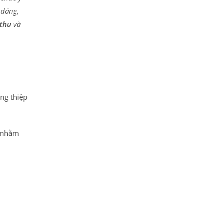
 dáng,
 thu
và
ặng thiệp
c nhằm