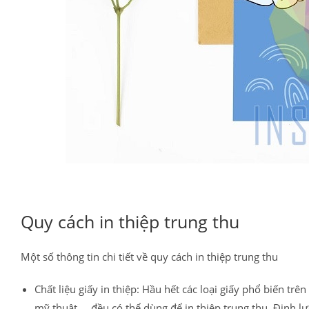
Quy cách in thiệp trung thu
Một số thông tin chi tiết về quy cách in thiệp trung thu
Chất liệu giấy in thiệp: Hầu hết các loại giấy phổ biến trên 
mỹ thuật,… đều có thể dùng để in thiệp trung thu. Định lư