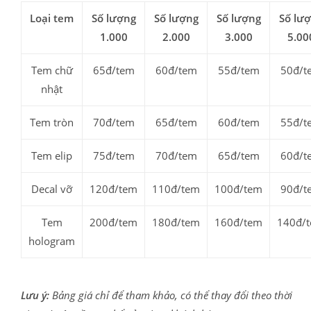
Loại tem
Số lượng
Số lượng
Số lượng
Số lư
1.000
2.000
3.000
5.00
Tem chữ
65đ/tem
60đ/tem
55đ/tem
50đ/t
nhật
Tem tròn
70đ/tem
65đ/tem
60đ/tem
55đ/t
Tem elip
75đ/tem
70đ/tem
65đ/tem
60đ/t
Decal vỡ
120đ/tem
110đ/tem
100đ/tem
90đ/t
Tem
200đ/tem
180đ/tem
160đ/tem
140đ/
hologram
Lưu ý:
Bảng giá chỉ để tham khảo, có thể thay đổi theo thời