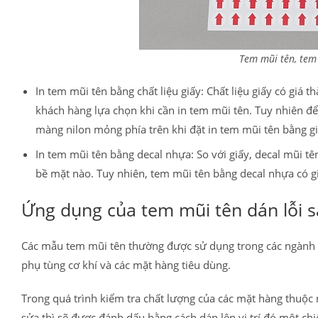
Tem mũi tên, tem 
In tem mũi tên bằng chất liệu giấy: Chất liệu giấy có giá 
khách hàng lựa chọn khi cần in tem mũi tên. Tuy nhiên đ
màng nilon mỏng phía trên khi đặt in tem mũi tên bằng g
In tem mũi tên bằng decal nhựa: So với giấy, decal mũi tên
bề mặt nào. Tuy nhiên, tem mũi tên bằng decal nhựa có g
Ứng dụng của tem mũi tên dán lỗi 
Các mẫu tem mũi tên thường được sử dụng trong các ngành sả
phụ tùng cơ khí và các mặt hàng tiêu dùng.
Trong quá trình kiểm tra chất lượng của các mặt hàng thuộc
sửa thì sẽ được đánh dấu bằng cách dán lên vị trí đó một chi