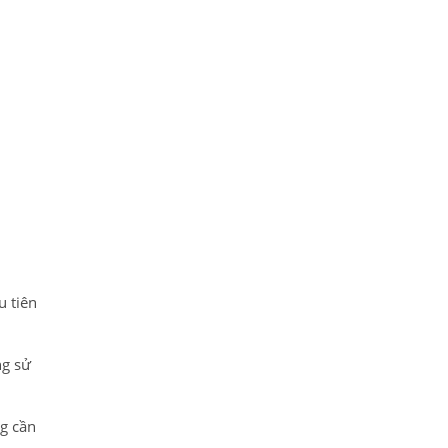
u tiên
ng sử
g cần