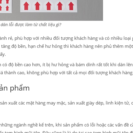
dán lỗi được làm từ chất liệu gì?
thành rẻ, phù hợp với nhiều đối tượng khách hàng và có nhiều loại 
ể tăng độ bền, hạn chế hư hỏng thì khách hàng nên phủ thêm một
iấy.
 có độ bền cao hơn, ít bị hư hỏng và bám dính rất tốt khi dán lên
iá thành cao, không phù hợp với tất cả mọi đối tượng khách hàng
sản phẩm
n xuất các mặt hàng may mặc, sản xuất giày dép, linh kiện tử, c
 những ngành nghề kể trên, khi sản phẩm có lỗi hoặc các vấn đề c
ếc tem hình mũi tên. Đây cũng là lý do tại sao tem hình mũi tên 