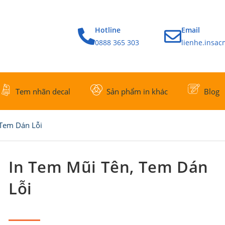
Hotline
Email
0888 365 303
lienhe.insa
Tem nhãn decal
Sản phẩm in khác
Blog
 Tem Dán Lỗi
In Tem Mũi Tên, Tem Dán
Lỗi