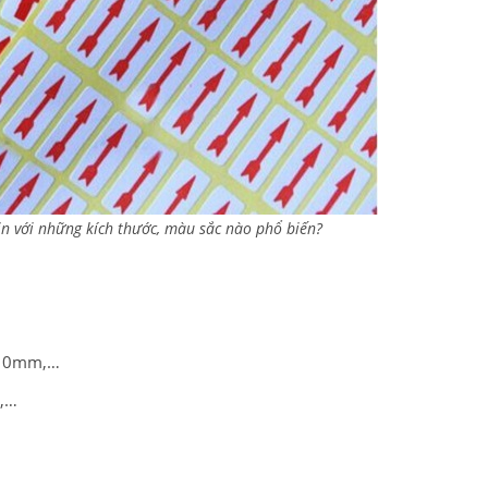
n với những kích thước, màu sắc nào phổ biến?
 10mm,…
m,…