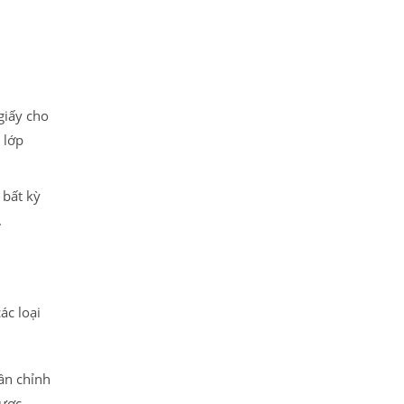
giấy cho
 lớp
 bất kỳ
.
ác loại
ần chỉnh
được