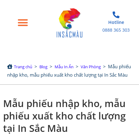
Hotline
0888 365 303
Trang chủ
Giới thiệu
Bao bì giấy
Tem nhãn decal
Sản phẩm in khác
>
>
>
>
Mẫu phiếu
Trang chủ
Blog
Mẫu In Ấn
Văn Phòng
nhập kho, mẫu phiếu xuất kho chất lượng tại In Sắc Màu
Mẫu phiếu nhập kho, mẫu
phiếu xuất kho chất lượng
tại In Sắc Màu