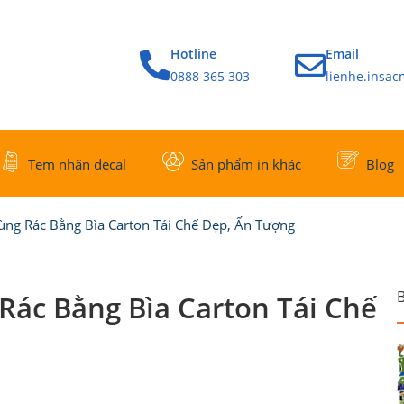
Hotline
Email
0888 365 303
lienhe.insa
Tem nhãn decal
Sản phẩm in khác
Blog
ng Rác Bằng Bìa Carton Tái Chế Đẹp, Ấn Tượng
B
ác Bằng Bìa Carton Tái Chế