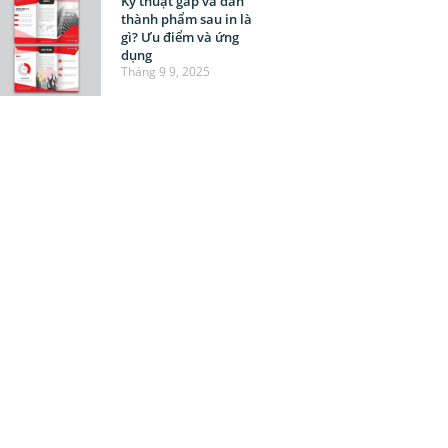
Kỹ thuật gấp và dán
thành phẩm sau in là
gì? Ưu điểm và ứng
dụng
Tháng 9 9, 2025