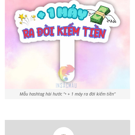
Mẫu hashtag hài hước “• + 1 máy ra đời kiếm tiền”