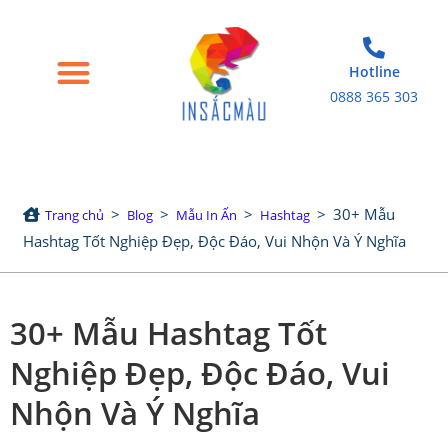
Hotline
0888 365 303
Trang chủ
Giới thiệu
Bao bì giấy
Tem nhãn decal
Sản phẩm in khác
>
>
>
>
30+ Mẫu
Trang chủ
Blog
Mẫu In Ấn
Hashtag
Hashtag Tốt Nghiệp Đẹp, Độc Đáo, Vui Nhộn Và Ý Nghĩa
30+ Mẫu Hashtag Tốt
Nghiệp Đẹp, Độc Đáo, Vui
Nhộn Và Ý Nghĩa