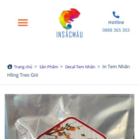
Hotline
0888 365 303
Trang chủ
Giới thiệu
Bao bì giấy
Tem nhãn decal
Sản phẩm in khác
>
>
>
In Tem Nhãn
Trang chủ
Sản Phẩm
Decal Tem Nhãn
Hồng Treo Gió