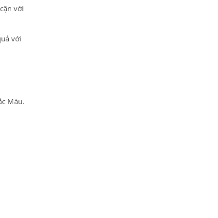
cận với
quả với
ắc Màu.