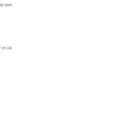
ủa tem
 in và