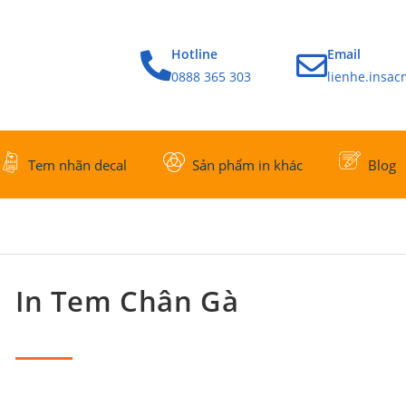
Hotline
Email
0888 365 303
lienhe.insa
Tem nhãn decal
Sản phẩm in khác
Blog
In Tem Chân Gà