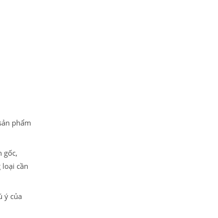
 sản phẩm
n gốc,
 loại cần
ú ý của