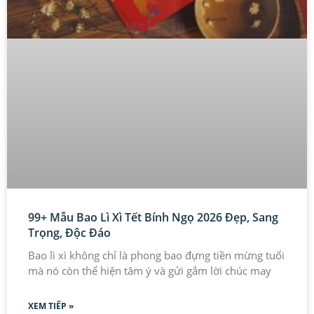
99+ Mẫu Bao Lì Xì Tết Bính Ngọ 2026 Đẹp, Sang
Trọng, Độc Đáo
Bao lì xì không chỉ là phong bao đựng tiền mừng tuổi
mà nó còn thể hiện tâm ý và gửi gắm lời chúc may
XEM TIẾP »