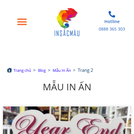
Hotline
0888 365 303
Trang chủ
Giới thiệu
Bao bì giấy
Tem nhãn decal
Sản phẩm in khác
>
>
>
Trang 2
Trang chủ
Blog
Mẫu In Ấn
MẪU IN ẤN