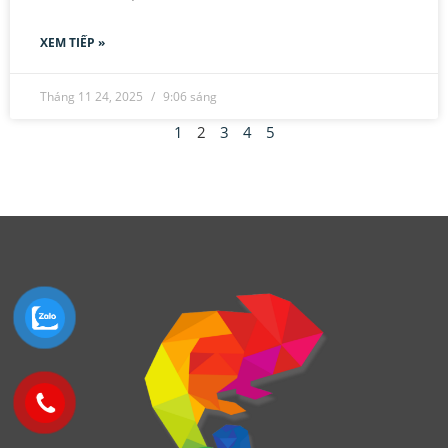
XEM TIẾP »
Tháng 11 24, 2025
9:06 sáng
1
2
3
4
5