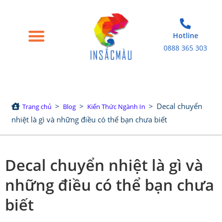
Hotline
0888 365 303
Trang chủ
Giới thiệu
Bao bì giấy
Tem nhãn decal
Sản phẩm in khác
>
>
>
Decal chuyển
Trang chủ
Blog
Kiến Thức Ngành In
nhiệt là gì và những điều có thể bạn chưa biết
Decal chuyển nhiệt là gì và
những điều có thể bạn chưa
biết