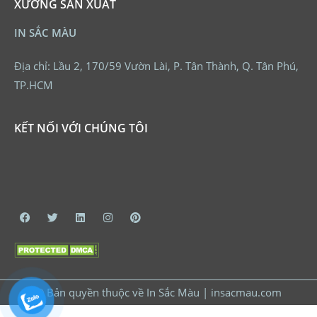
XƯỞNG SẢN XUẤT
IN SẮC MÀU
Địa chỉ: Lầu 2, 170/59 Vườn Lài, P. Tân Thành, Q. Tân Phú,
TP.HCM
KẾT NỐI VỚI CHÚNG TÔI
© Bản quyền thuộc về In Sắc Màu | insacmau.com