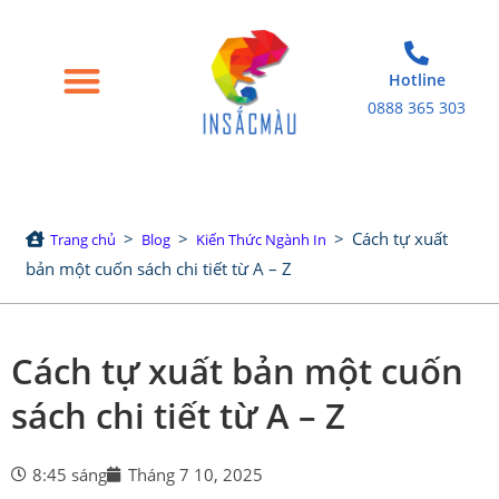
Hotline
0888 365 303
Trang chủ
Giới thiệu
Bao bì giấy
Tem nhãn decal
Sản phẩm in khác
>
>
>
Cách tự xuất
Trang chủ
Blog
Kiến Thức Ngành In
bản một cuốn sách chi tiết từ A – Z
Cách tự xuất bản một cuốn
sách chi tiết từ A – Z
8:45 sáng
Tháng 7 10, 2025